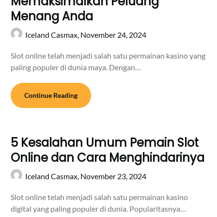
Memaksimalkan Peluang
Menang Anda
Iceland Casmax,
November 24, 2024
Slot online telah menjadi salah satu permainan kasino yang
paling populer di dunia maya. Dengan…
Continue Reading
5 Kesalahan Umum Pemain Slot
Online dan Cara Menghindarinya
Iceland Casmax,
November 23, 2024
Slot online telah menjadi salah satu permainan kasino
digital yang paling populer di dunia. Popularitasnya…