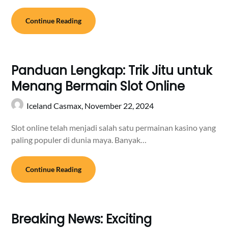
Continue Reading
Panduan Lengkap: Trik Jitu untuk
Menang Bermain Slot Online
Iceland Casmax,
November 22, 2024
Slot online telah menjadi salah satu permainan kasino yang
paling populer di dunia maya. Banyak…
Continue Reading
Breaking News: Exciting