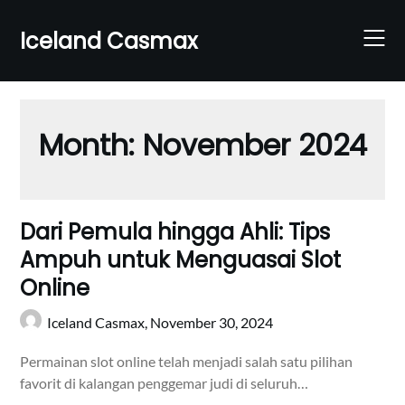
Skip
to
Iceland Casmax
content
Month:
November 2024
Dari Pemula hingga Ahli: Tips
Ampuh untuk Menguasai Slot
Online
Iceland Casmax,
November 30, 2024
Permainan slot online telah menjadi salah satu pilihan
favorit di kalangan penggemar judi di seluruh…