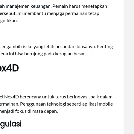
dalah manajemen keuangan. Pemain harus menetapkan
tersebut. Ini membantu menjaga permainan tetap
gnifikan.
gambil risiko yang lebih besar dari biasanya. Penting
arena ini bisa berujung pada kerugian besar.
ex4D
l Nex4D berencana untuk terus berinovasi, baik dalam
ainan. Penggunaan teknologi seperti aplikasi mobile
enjadi fokus di masa depan.
gulasi