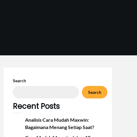
Search
Search
Recent Posts
Analisis Cara Mudah Maxwin:
Bagaimana Menang Setiap Saat?