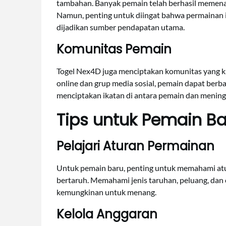
tambahan. Banyak pemain telah berhasil memen
Namun, penting untuk diingat bahwa permainan i
dijadikan sumber pendapatan utama.
Komunitas Pemain
Togel Nex4D juga menciptakan komunitas yang k
online dan grup media sosial, pemain dapat berbag
menciptakan ikatan di antara pemain dan menin
Tips untuk Pemain Ba
Pelajari Aturan Permainan
Untuk pemain baru, penting untuk memahami at
bertaruh. Memahami jenis taruhan, peluang, da
kemungkinan untuk menang.
Kelola Anggaran