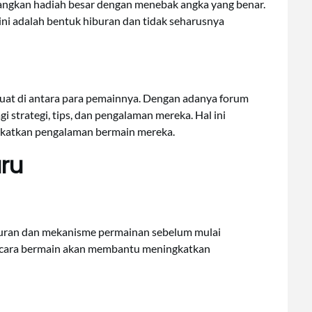
angkan hadiah besar dengan menebak angka yang benar.
ni adalah bentuk hiburan dan tidak seharusnya
uat di antara para pemainnya. Dengan adanya forum
i strategi, tips, dan pengalaman mereka. Hal ini
gkatkan pengalaman bermain mereka.
ru
uran dan mekanisme permainan sebelum mulai
n cara bermain akan membantu meningkatkan