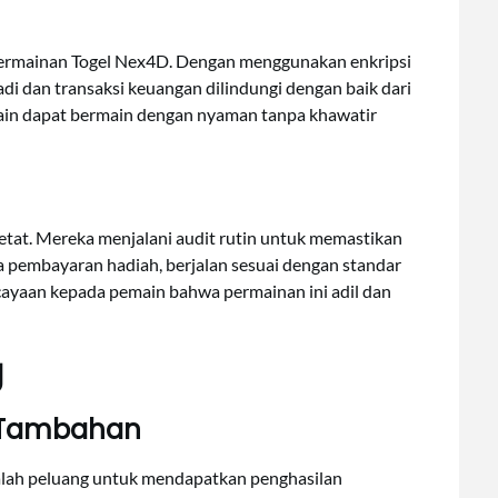
permainan Togel Nex4D. Dengan menggunakan enkripsi
badi dan transaksi keuangan dilindungi dengan baik dari
main dapat bermain dengan nyaman tanpa khawatir
etat. Mereka menjalani audit rutin untuk memastikan
a pembayaran hadiah, berjalan sesuai dengan standar
rcayaan kepada pemain bahwa permainan ini adil dan
g
n Tambahan
dalah peluang untuk mendapatkan penghasilan