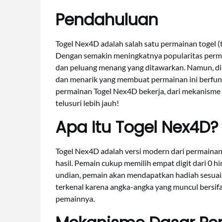
Pendahuluan
Togel Nex4D adalah salah satu permainan togel (to
Dengan semakin meningkatnya popularitas perma
dan peluang menang yang ditawarkan. Namun, di 
dan menarik yang membuat permainan ini berfung
permainan Togel Nex4D bekerja, dari mekanisme 
telusuri lebih jauh!
Apa Itu Togel Nex4D?
Togel Nex4D adalah versi modern dari permainan
hasil. Pemain cukup memilih empat digit dari 0 hin
undian, pemain akan mendapatkan hadiah sesuai 
terkenal karena angka-angka yang muncul bersifa
pemainnya.