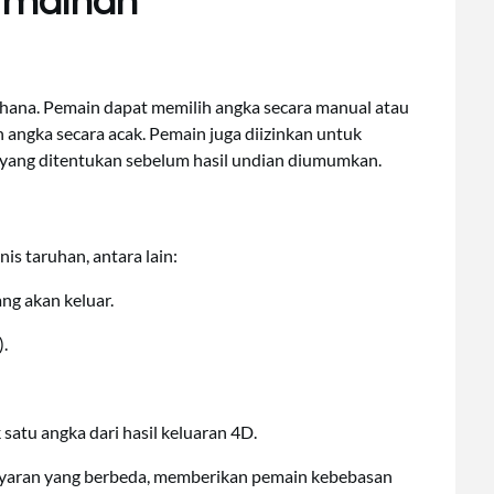
rmainan
hana. Pemain dapat memilih angka secara manual atau
 angka secara acak. Pemain juga diizinkan untuk
 yang ditentukan sebelum hasil undian diumumkan.
s taruhan, antara lain:
ng akan keluar.
.
satu angka dari hasil keluaran 4D.
bayaran yang berbeda, memberikan pemain kebebasan