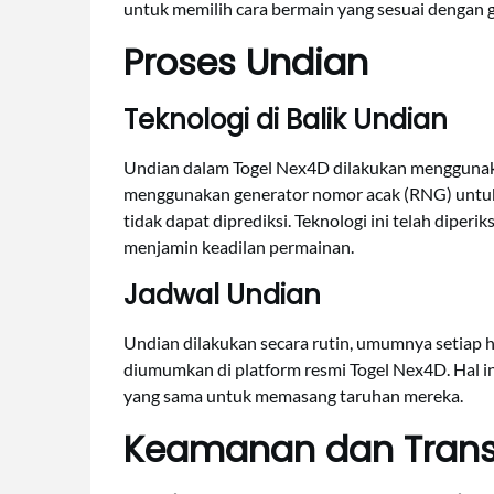
untuk memilih cara bermain yang sesuai dengan g
Proses Undian
Teknologi di Balik Undian
Undian dalam Togel Nex4D dilakukan menggunaka
menggunakan generator nomor acak (RNG) untuk
tidak dapat diprediksi. Teknologi ini telah diper
menjamin keadilan permainan.
Jadwal Undian
Undian dilakukan secara rutin, umumnya setiap h
diumumkan di platform resmi Togel Nex4D. Hal 
yang sama untuk memasang taruhan mereka.
Keamanan dan Trans