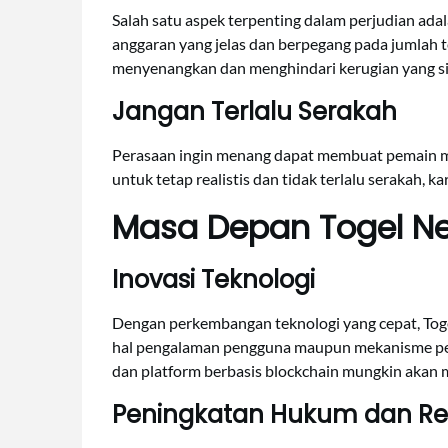
Salah satu aspek terpenting dalam perjudian a
anggaran yang jelas dan berpegang pada jumlah 
menyenangkan dan menghindari kerugian yang si
Jangan Terlalu Serakah
Perasaan ingin menang dapat membuat pemain men
untuk tetap realistis dan tidak terlalu serakah, k
Masa Depan Togel N
Inovasi Teknologi
Dengan perkembangan teknologi yang cepat, Toge
hal pengalaman pengguna maupun mekanisme perm
dan platform berbasis blockchain mungkin akan m
Peningkatan Hukum dan Re