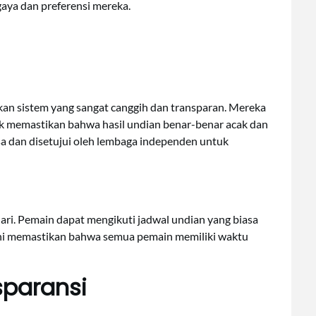
aya dan preferensi mereka.
n sistem yang sangat canggih dan transparan. Mereka
 memastikan bahwa hasil undian benar-benar acak dan
iksa dan disetujui oleh lembaga independen untuk
ari. Pemain dapat mengikuti jadwal undian yang biasa
ini memastikan bahwa semua pemain memiliki waktu
paransi