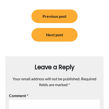
Post
Previous post
navigation
Next post
Leave a Reply
Your email address will not be published.
Required
fields are marked
*
Comment
*