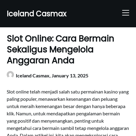
Skip
to
Iceland Casmax
content
Slot Online: Cara Bermain
Sekaligus Mengelola
Anggaran Anda
Iceland Casmax,
January 13, 2025
Slot online telah menjadi salah satu permainan kasino yang
paling populer, menawarkan kesenangan dan peluang
untuk meraih kemenangan besar dengan hanya beberapa
klik. Namun, untuk mendapatkan pengalaman bermain
yang positif dan menyenangkan, penting untuk
mengetahui cara bermain sambil tetap mengelola anggaran
Anda. Dalam artikel ini, kita akan mengeksplorasi cara